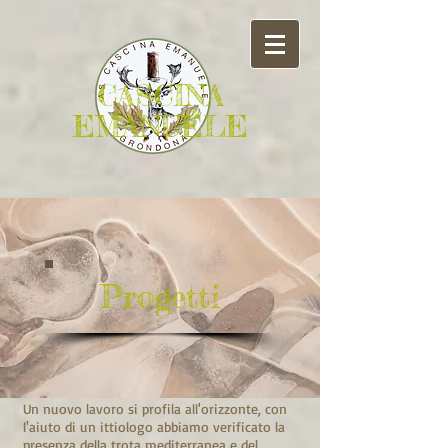
CASCINA
EMANUELE
Progetti
Un nuovo lavoro si profila all'orizzonte, con
l'aiuto di un ittiologo abbiamo verificato la
presenza della trota mediterranea e del